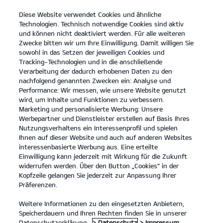
Diese Website verwendet Cookies und ähnliche
open
Technologien. Technisch notwendige Cookies sind aktiv
menu
und können nicht deaktiviert werden. Für alle weiteren
KONTAKT
Zwecke bitten wir um Ihre Einwilligung. Damit willigen Sie
sowohl in das Setzen der jeweiligen Cookies und
Tracking-Technologien und in die anschließende
PV5 Passenger
Probefahrt / Angebot
Verarbeitung der dadurch erhobenen Daten zu den
nachfolgend genannten Zwecken ein: Analyse und
...
...
PV5 PASSENGER
Kontakt
Performance: Wir messen, wie unsere Website genutzt
wird, um Inhalte und Funktionen zu verbessern.
Marketing und personalisierte Werbung: Unsere
Werbepartner und Dienstleister erstellen auf Basis Ihres
Nutzungsverhaltens ein Interessenprofil und spielen
Ihnen auf dieser Website und auch auf anderen Websites
interessenbasierte Werbung aus. Eine erteilte
Einwilligung kann jederzeit mit Wirkung für die Zukunft
widerrufen werden. Über den Button „Cookies“ in der
Kopfzeile gelangen Sie jederzeit zur Anpassung Ihrer
Präferenzen.
Weitere Informationen zu den eingesetzten Anbietern,
Speicherdauern und Ihren Rechten finden Sie in unserer
Datenschutzerklärung.
> Datenschutz
> Impressum